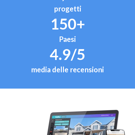
progetti
150+
Paesi
4.9/5
media delle recensioni